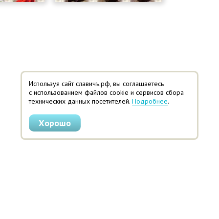
Используя сайт славичъ.рф, вы соглашаетесь
с использованием файлов cookie и сервисов сбора
технических данных посетителей.
Подробнее
.
Хорошо
© 2014-2026 Кондитерское предприятие «Щедрый СлавичЪ»
Адрес: 440052, г. Пенза, ул. Баумана, 30
Телефон: 8 (8412) 679-523
Политика конфиденциальности