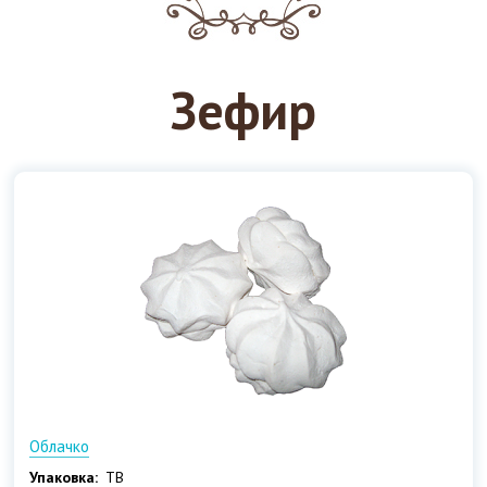
Зефир
Облачко
Упаковка:
ТВ