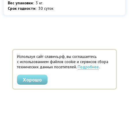
Вес упаковки:
3 кг.
Срок годности:
30 суток
Используя сайт славичъ.рф, вы соглашаетесь
с использованием файлов cookie и сервисов сбора
технических данных посетителей.
Подробнее
.
Хорошо
© 2014-2026 Кондитерское предприятие «Щедрый СлавичЪ»
Адрес: 440052, г. Пенза, ул. Баумана, 30
Телефон: 8 (8412) 679-523
Политика конфиденциальности