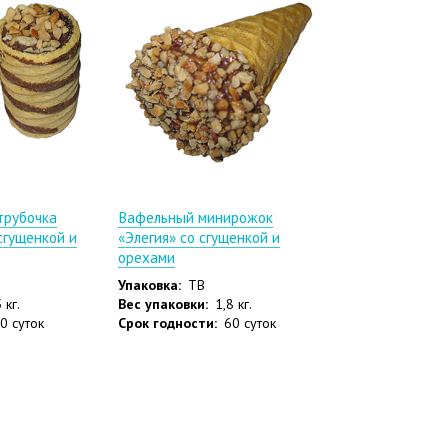
трубочка
Вафельный минирожок
сгущенкой и
«Элегия» со сгущенкой и
орехами
Упаковка:
ТВ
 кг.
Вес упаковки:
1,8 кг.
0 суток
Срок годности:
60 суток