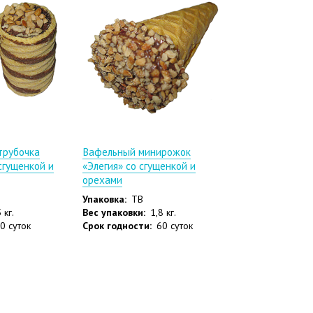
трубочка
Вафельный минирожок
сгущенкой и
«Элегия» со сгущенкой и
орехами
Упаковка:
ТВ
 кг.
Вес упаковки:
1,8 кг.
0 суток
Срок годности:
60 суток