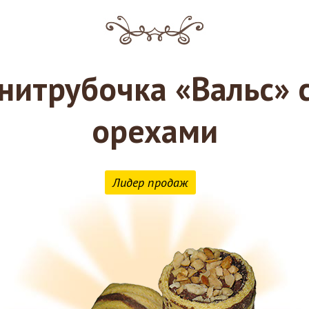
нитрубочка «Вальс» с
орехами
Лидер продаж