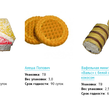
Алеша Попович
Вафельная мини
«Вальс» с белой 
Упаковка:
ТВ
кокосом
Вес упаковки:
3,0
суток
Срок годности:
90 суток
Упаковка:
ТВ
Вес упаковки:
2,5
Срок годности:
6