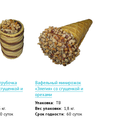
трубочка
Вафельный минирожок
сгущенкой и
«Элегия» со сгущенкой и
орехами
Упаковка:
ТВ
 кг.
Вес упаковки:
1,8 кг.
0 суток
Срок годности:
60 суток